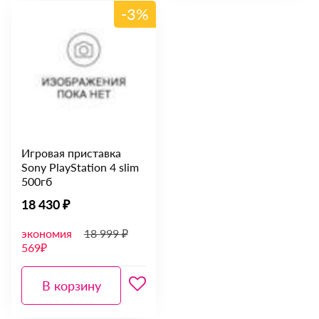
-3%
Игровая приставка
Sony PlayStation 4 slim
500гб
18 430 ₽
экономия
18 999 ₽
569₽
В корзину