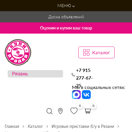
МЕНЮ
Доска объявлений
Оценим и купим ваш товар
Каталог
+7 915
277-67-
25
Мы в социальных сетях:
0
0
Главная
Каталог
Игровые приставки б/у в Рязани