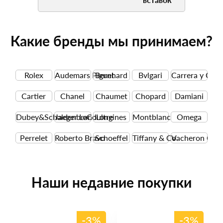
Какие бренды мы принимаем?
Rolex
Audemars Piguet
Bernhard
Bvlgari
Carrera y Carr
Cartier
Chanel
Chaumet
Chopard
Damiani
Dubey&Schaldenbrand
Jaeger LeCoultre
Longines
Montblanc
Omega
Perrelet
Roberto Bravo
Schoeffel
Tiffany & Co
Vacheron Cons
Наши недавние покупки
%
-3%
-3%