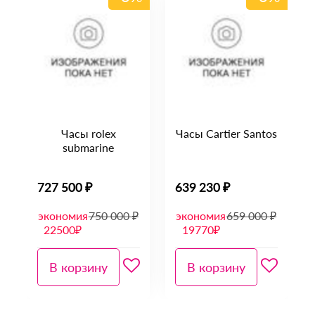
Часы rolex
Часы Cartier Santos
submarine
727 500 ₽
639 230 ₽
₽
экономия
750 000 ₽
экономия
659 000 ₽
22500₽
19770₽
В корзину
В корзину