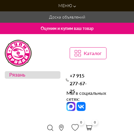
МЕНЮ
Доска объявлений
Оценим и купим ваш товар
Каталог
+7 915
277-67-
25
Мы в социальных
сетях:
0
0