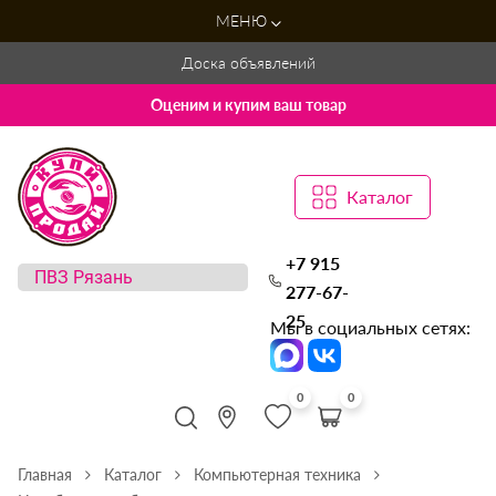
МЕНЮ
Доска объявлений
Оценим и купим ваш товар
Каталог
+7 915
277-67-
25
Мы в социальных сетях:
0
0
Главная
Каталог
Компьютерная техника