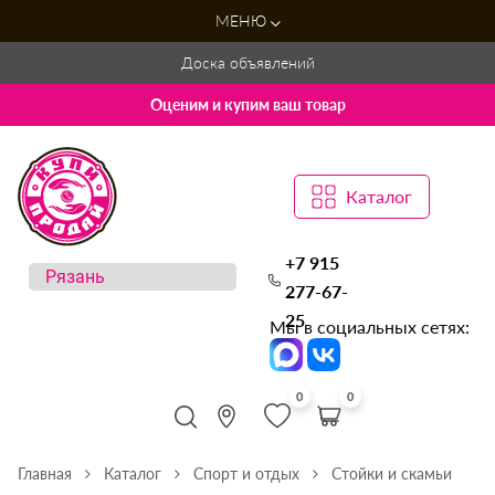
МЕНЮ
Доска объявлений
Оценим и купим ваш товар
Каталог
+7 915
277-67-
25
Мы в социальных сетях:
0
0
Главная
Каталог
Спорт и отдых
Стойки и скамьи