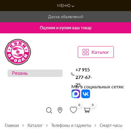
МЕНЮ
Доска объявлений
Оценим и купим ваш товар
Каталог
+7 915
277-67-
25
Мы в социальных сетях:
0
0
Главная
Каталог
Телефоны и гаджеты
Смарт-часы